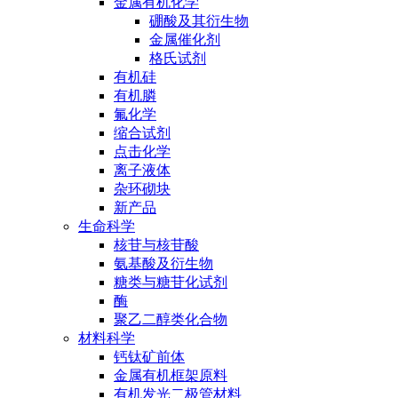
金属有机化学
硼酸及其衍生物
金属催化剂
格氏试剂
有机硅
有机膦
氟化学
缩合试剂
点击化学
离子液体
杂环砌块
新产品
生命科学
核苷与核苷酸
氨基酸及衍生物
糖类与糖苷化试剂
酶
聚乙二醇类化合物
材料科学
钙钛矿前体
金属有机框架原料
有机发光二极管材料