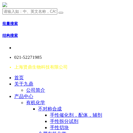
批量搜索
结构搜索
021-52271985
上海贤鼎生物科技有限公司
首页
关于九鼎
公司简介
产品中心
有机化学
不对称合成
手性催化剂，配体，辅剂
手性拆分试剂
手性切块