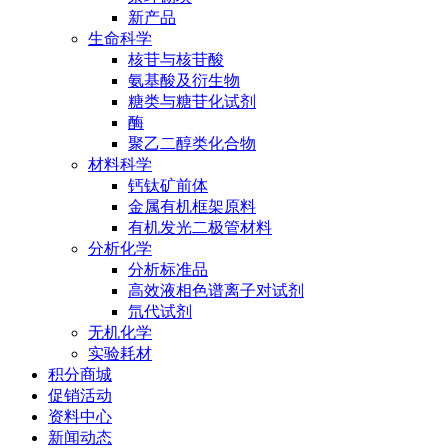
新产品
生命科学
核苷与核苷酸
氨基酸及衍生物
糖类与糖苷化试剂
酶
聚乙二醇类化合物
材料科学
钙钛矿前体
金属有机框架原料
有机发光二极管材料
分析化学
分析标准品
高效液相色谱离子对试剂
氘代试剂
无机化学
实验耗材
积分商城
促销活动
资料中心
新闻动态