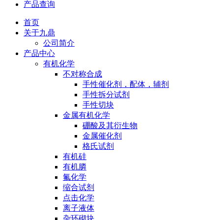
产品查询
首页
关于九鼎
公司简介
产品中心
有机化学
不对称合成
手性催化剂，配体，辅剂
手性拆分试剂
手性切块
金属有机化学
硼酸及其衍生物
金属催化剂
格氏试剂
有机硅
有机膦
氟化学
缩合试剂
点击化学
离子液体
杂环砌块