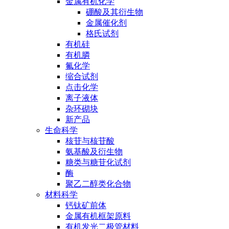
金属有机化学
硼酸及其衍生物
金属催化剂
格氏试剂
有机硅
有机膦
氟化学
缩合试剂
点击化学
离子液体
杂环砌块
新产品
生命科学
核苷与核苷酸
氨基酸及衍生物
糖类与糖苷化试剂
酶
聚乙二醇类化合物
材料科学
钙钛矿前体
金属有机框架原料
有机发光二极管材料