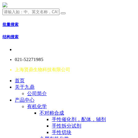
批量搜索
结构搜索
021-52271985
上海贤鼎生物科技有限公司
首页
关于九鼎
公司简介
产品中心
有机化学
不对称合成
手性催化剂，配体，辅剂
手性拆分试剂
手性切块