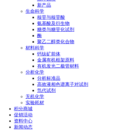
新产品
生命科学
核苷与核苷酸
氨基酸及衍生物
糖类与糖苷化试剂
酶
聚乙二醇类化合物
材料科学
钙钛矿前体
金属有机框架原料
有机发光二极管材料
分析化学
分析标准品
高效液相色谱离子对试剂
氘代试剂
无机化学
实验耗材
积分商城
促销活动
资料中心
新闻动态