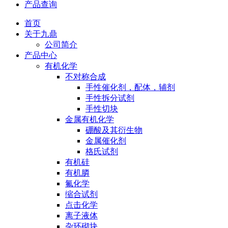
产品查询
首页
关于九鼎
公司简介
产品中心
有机化学
不对称合成
手性催化剂，配体，辅剂
手性拆分试剂
手性切块
金属有机化学
硼酸及其衍生物
金属催化剂
格氏试剂
有机硅
有机膦
氟化学
缩合试剂
点击化学
离子液体
杂环砌块