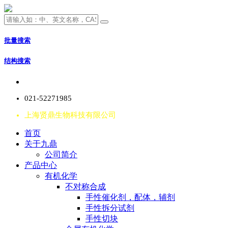
批量搜索
结构搜索
021-52271985
上海贤鼎生物科技有限公司
首页
关于九鼎
公司简介
产品中心
有机化学
不对称合成
手性催化剂，配体，辅剂
手性拆分试剂
手性切块