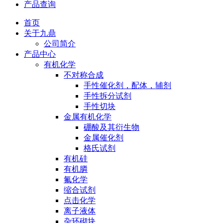
产品查询
首页
关于九鼎
公司简介
产品中心
有机化学
不对称合成
手性催化剂，配体，辅剂
手性拆分试剂
手性切块
金属有机化学
硼酸及其衍生物
金属催化剂
格氏试剂
有机硅
有机膦
氟化学
缩合试剂
点击化学
离子液体
杂环砌块