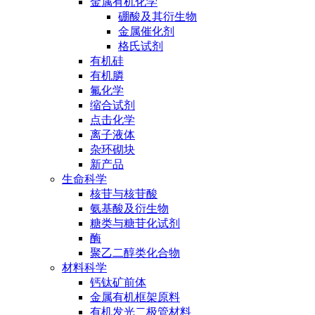
金属有机化学
硼酸及其衍生物
金属催化剂
格氏试剂
有机硅
有机膦
氟化学
缩合试剂
点击化学
离子液体
杂环砌块
新产品
生命科学
核苷与核苷酸
氨基酸及衍生物
糖类与糖苷化试剂
酶
聚乙二醇类化合物
材料科学
钙钛矿前体
金属有机框架原料
有机发光二极管材料