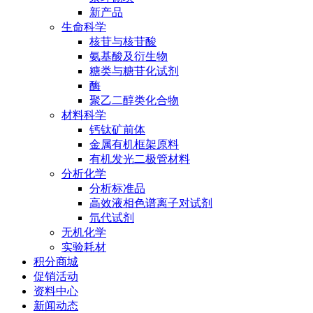
新产品
生命科学
核苷与核苷酸
氨基酸及衍生物
糖类与糖苷化试剂
酶
聚乙二醇类化合物
材料科学
钙钛矿前体
金属有机框架原料
有机发光二极管材料
分析化学
分析标准品
高效液相色谱离子对试剂
氘代试剂
无机化学
实验耗材
积分商城
促销活动
资料中心
新闻动态