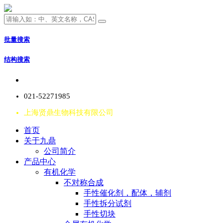
批量搜索
结构搜索
021-52271985
上海贤鼎生物科技有限公司
首页
关于九鼎
公司简介
产品中心
有机化学
不对称合成
手性催化剂，配体，辅剂
手性拆分试剂
手性切块