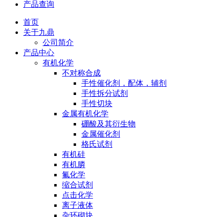
产品查询
首页
关于九鼎
公司简介
产品中心
有机化学
不对称合成
手性催化剂，配体，辅剂
手性拆分试剂
手性切块
金属有机化学
硼酸及其衍生物
金属催化剂
格氏试剂
有机硅
有机膦
氟化学
缩合试剂
点击化学
离子液体
杂环砌块