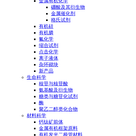
金属有机化学
硼酸及其衍生物
金属催化剂
格氏试剂
有机硅
有机膦
氟化学
缩合试剂
点击化学
离子液体
杂环砌块
新产品
生命科学
核苷与核苷酸
氨基酸及衍生物
糖类与糖苷化试剂
酶
聚乙二醇类化合物
材料科学
钙钛矿前体
金属有机框架原料
有机发光二极管材料