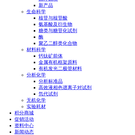
新产品
生命科学
核苷与核苷酸
氨基酸及衍生物
糖类与糖苷化试剂
酶
聚乙二醇类化合物
材料科学
钙钛矿前体
金属有机框架原料
有机发光二极管材料
分析化学
分析标准品
高效液相色谱离子对试剂
氘代试剂
无机化学
实验耗材
积分商城
促销活动
资料中心
新闻动态