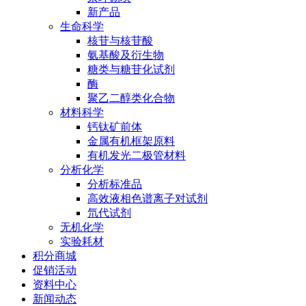
新产品
生命科学
核苷与核苷酸
氨基酸及衍生物
糖类与糖苷化试剂
酶
聚乙二醇类化合物
材料科学
钙钛矿前体
金属有机框架原料
有机发光二极管材料
分析化学
分析标准品
高效液相色谱离子对试剂
氘代试剂
无机化学
实验耗材
积分商城
促销活动
资料中心
新闻动态