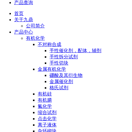
产品查询
首页
关于九鼎
公司简介
产品中心
有机化学
不对称合成
手性催化剂，配体，辅剂
手性拆分试剂
手性切块
金属有机化学
硼酸及其衍生物
金属催化剂
格氏试剂
有机硅
有机膦
氟化学
缩合试剂
点击化学
离子液体
杂环砌块