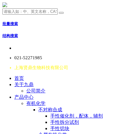
批量搜索
结构搜索
021-52271985
上海贤鼎生物科技有限公司
首页
关于九鼎
公司简介
产品中心
有机化学
不对称合成
手性催化剂，配体，辅剂
手性拆分试剂
手性切块