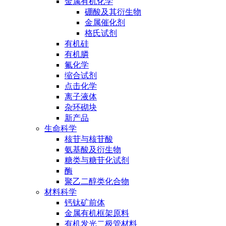
金属有机化学
硼酸及其衍生物
金属催化剂
格氏试剂
有机硅
有机膦
氟化学
缩合试剂
点击化学
离子液体
杂环砌块
新产品
生命科学
核苷与核苷酸
氨基酸及衍生物
糖类与糖苷化试剂
酶
聚乙二醇类化合物
材料科学
钙钛矿前体
金属有机框架原料
有机发光二极管材料