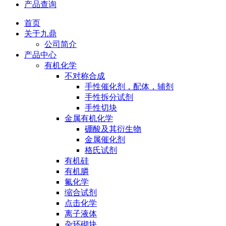
产品查询
首页
关于九鼎
公司简介
产品中心
有机化学
不对称合成
手性催化剂，配体，辅剂
手性拆分试剂
手性切块
金属有机化学
硼酸及其衍生物
金属催化剂
格氏试剂
有机硅
有机膦
氟化学
缩合试剂
点击化学
离子液体
杂环砌块