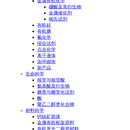
金属有机化学
硼酸及其衍生物
金属催化剂
格氏试剂
有机硅
有机膦
氟化学
缩合试剂
点击化学
离子液体
杂环砌块
新产品
生命科学
核苷与核苷酸
氨基酸及衍生物
糖类与糖苷化试剂
酶
聚乙二醇类化合物
材料科学
钙钛矿前体
金属有机框架原料
有机发光二极管材料