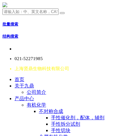
批量搜索
结构搜索
021-52271985
上海贤鼎生物科技有限公司
首页
关于九鼎
公司简介
产品中心
有机化学
不对称合成
手性催化剂，配体，辅剂
手性拆分试剂
手性切块