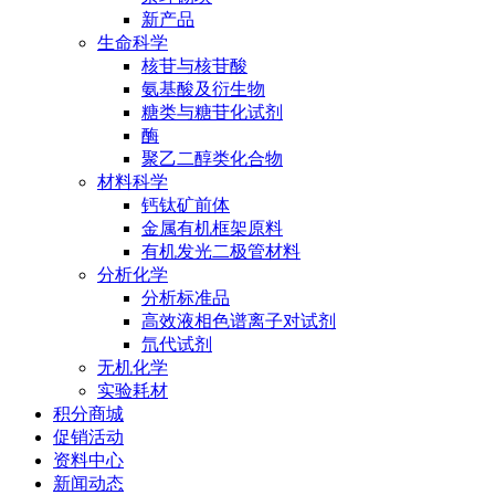
新产品
生命科学
核苷与核苷酸
氨基酸及衍生物
糖类与糖苷化试剂
酶
聚乙二醇类化合物
材料科学
钙钛矿前体
金属有机框架原料
有机发光二极管材料
分析化学
分析标准品
高效液相色谱离子对试剂
氘代试剂
无机化学
实验耗材
积分商城
促销活动
资料中心
新闻动态