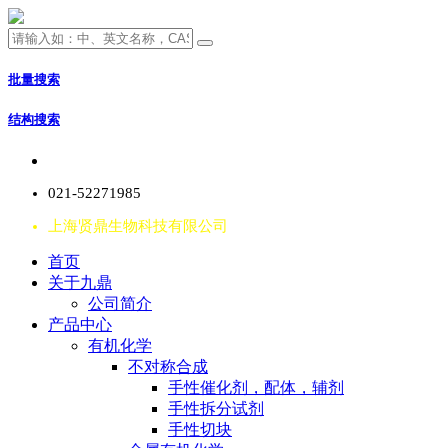
批量搜索
结构搜索
021-52271985
上海贤鼎生物科技有限公司
首页
关于九鼎
公司简介
产品中心
有机化学
不对称合成
手性催化剂，配体，辅剂
手性拆分试剂
手性切块