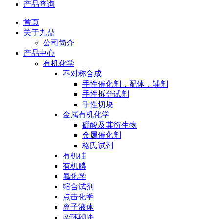
产品查询
首页
关于九鼎
公司简介
产品中心
有机化学
不对称合成
手性催化剂，配体，辅剂
手性拆分试剂
手性切块
金属有机化学
硼酸及其衍生物
金属催化剂
格氏试剂
有机硅
有机膦
氟化学
缩合试剂
点击化学
离子液体
杂环砌块