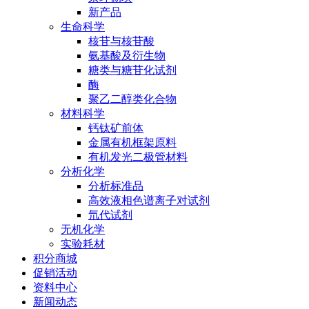
新产品
生命科学
核苷与核苷酸
氨基酸及衍生物
糖类与糖苷化试剂
酶
聚乙二醇类化合物
材料科学
钙钛矿前体
金属有机框架原料
有机发光二极管材料
分析化学
分析标准品
高效液相色谱离子对试剂
氘代试剂
无机化学
实验耗材
积分商城
促销活动
资料中心
新闻动态