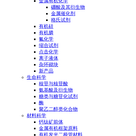
金属有机化学
硼酸及其衍生物
金属催化剂
格氏试剂
有机硅
有机膦
氟化学
缩合试剂
点击化学
离子液体
杂环砌块
新产品
生命科学
核苷与核苷酸
氨基酸及衍生物
糖类与糖苷化试剂
酶
聚乙二醇类化合物
材料科学
钙钛矿前体
金属有机框架原料
有机发光二极管材料