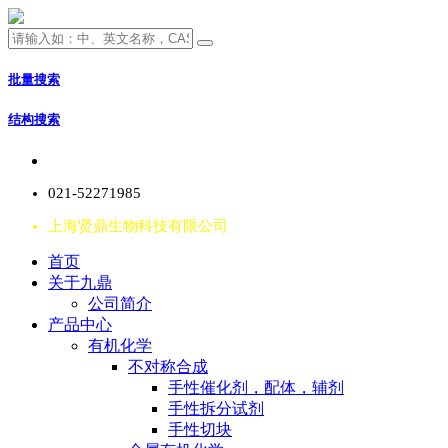
批量搜索
结构搜索
021-52271985
上海贤鼎生物科技有限公司
首页
关于九鼎
公司简介
产品中心
有机化学
不对称合成
手性催化剂，配体，辅剂
手性拆分试剂
手性切块