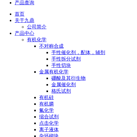
产品查询
首页
关于九鼎
公司简介
产品中心
有机化学
不对称合成
手性催化剂，配体，辅剂
手性拆分试剂
手性切块
金属有机化学
硼酸及其衍生物
金属催化剂
格氏试剂
有机硅
有机膦
氟化学
缩合试剂
点击化学
离子液体
杂环砌块