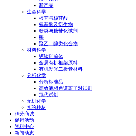
新产品
生命科学
核苷与核苷酸
氨基酸及衍生物
糖类与糖苷化试剂
酶
聚乙二醇类化合物
材料科学
钙钛矿前体
金属有机框架原料
有机发光二极管材料
分析化学
分析标准品
高效液相色谱离子对试剂
氘代试剂
无机化学
实验耗材
积分商城
促销活动
资料中心
新闻动态