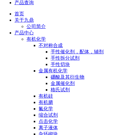
产品查询
首页
关于九鼎
公司简介
产品中心
有机化学
不对称合成
手性催化剂，配体，辅剂
手性拆分试剂
手性切块
金属有机化学
硼酸及其衍生物
金属催化剂
格氏试剂
有机硅
有机膦
氟化学
缩合试剂
点击化学
离子液体
杂环砌块