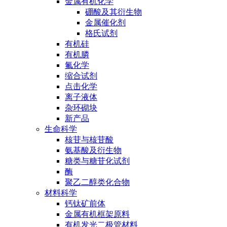
金属有机化学
硼酸及其衍生物
金属催化剂
格氏试剂
有机硅
有机膦
氟化学
缩合试剂
点击化学
离子液体
杂环砌块
新产品
生命科学
核苷与核苷酸
氨基酸及衍生物
糖类与糖苷化试剂
酶
聚乙二醇类化合物
材料科学
钙钛矿前体
金属有机框架原料
有机发光二极管材料