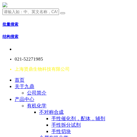
批量搜索
结构搜索
021-52271985
上海贤鼎生物科技有限公司
首页
关于九鼎
公司简介
产品中心
有机化学
不对称合成
手性催化剂，配体，辅剂
手性拆分试剂
手性切块