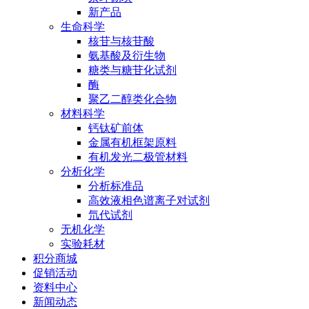
新产品
生命科学
核苷与核苷酸
氨基酸及衍生物
糖类与糖苷化试剂
酶
聚乙二醇类化合物
材料科学
钙钛矿前体
金属有机框架原料
有机发光二极管材料
分析化学
分析标准品
高效液相色谱离子对试剂
氘代试剂
无机化学
实验耗材
积分商城
促销活动
资料中心
新闻动态