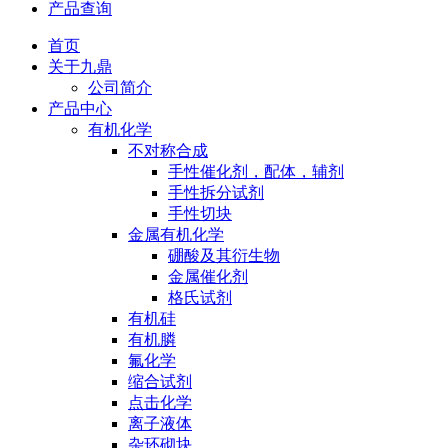
产品查询
首页
关于九鼎
公司简介
产品中心
有机化学
不对称合成
手性催化剂，配体，辅剂
手性拆分试剂
手性切块
金属有机化学
硼酸及其衍生物
金属催化剂
格氏试剂
有机硅
有机膦
氟化学
缩合试剂
点击化学
离子液体
杂环砌块