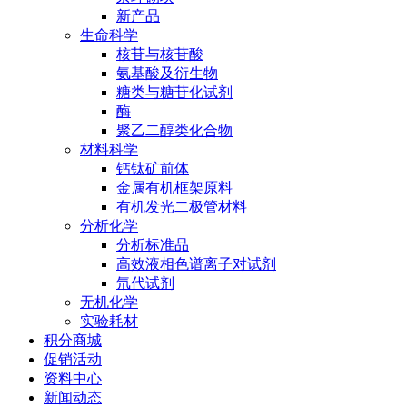
新产品
生命科学
核苷与核苷酸
氨基酸及衍生物
糖类与糖苷化试剂
酶
聚乙二醇类化合物
材料科学
钙钛矿前体
金属有机框架原料
有机发光二极管材料
分析化学
分析标准品
高效液相色谱离子对试剂
氘代试剂
无机化学
实验耗材
积分商城
促销活动
资料中心
新闻动态