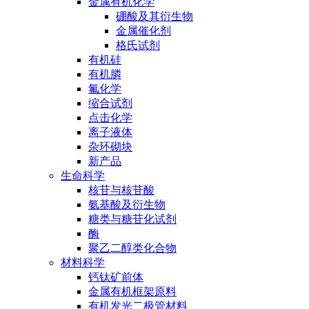
金属有机化学
硼酸及其衍生物
金属催化剂
格氏试剂
有机硅
有机膦
氟化学
缩合试剂
点击化学
离子液体
杂环砌块
新产品
生命科学
核苷与核苷酸
氨基酸及衍生物
糖类与糖苷化试剂
酶
聚乙二醇类化合物
材料科学
钙钛矿前体
金属有机框架原料
有机发光二极管材料