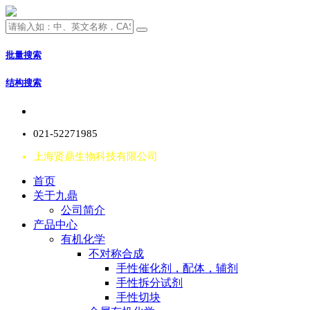
批量搜索
结构搜索
021-52271985
上海贤鼎生物科技有限公司
首页
关于九鼎
公司简介
产品中心
有机化学
不对称合成
手性催化剂，配体，辅剂
手性拆分试剂
手性切块