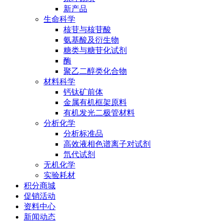
新产品
生命科学
核苷与核苷酸
氨基酸及衍生物
糖类与糖苷化试剂
酶
聚乙二醇类化合物
材料科学
钙钛矿前体
金属有机框架原料
有机发光二极管材料
分析化学
分析标准品
高效液相色谱离子对试剂
氘代试剂
无机化学
实验耗材
积分商城
促销活动
资料中心
新闻动态