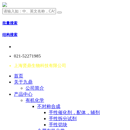
批量搜索
结构搜索
021-52271985
上海贤鼎生物科技有限公司
首页
关于九鼎
公司简介
产品中心
有机化学
不对称合成
手性催化剂，配体，辅剂
手性拆分试剂
手性切块