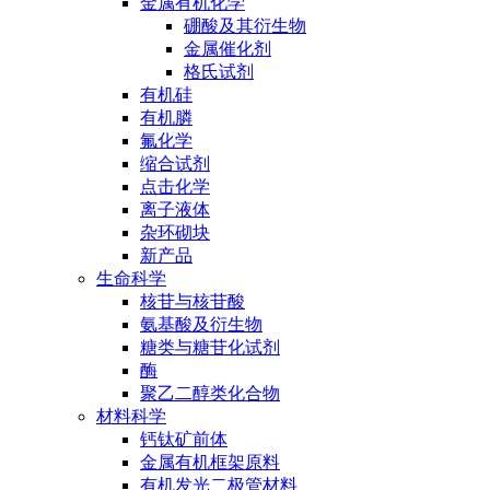
金属有机化学
硼酸及其衍生物
金属催化剂
格氏试剂
有机硅
有机膦
氟化学
缩合试剂
点击化学
离子液体
杂环砌块
新产品
生命科学
核苷与核苷酸
氨基酸及衍生物
糖类与糖苷化试剂
酶
聚乙二醇类化合物
材料科学
钙钛矿前体
金属有机框架原料
有机发光二极管材料