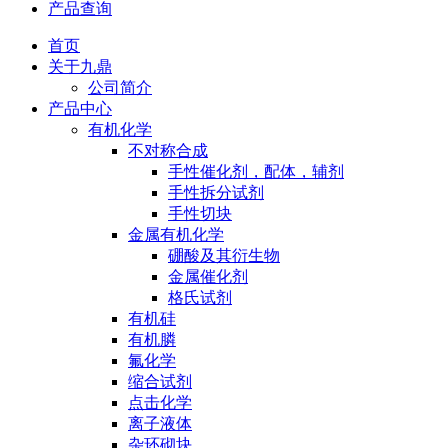
产品查询
首页
关于九鼎
公司简介
产品中心
有机化学
不对称合成
手性催化剂，配体，辅剂
手性拆分试剂
手性切块
金属有机化学
硼酸及其衍生物
金属催化剂
格氏试剂
有机硅
有机膦
氟化学
缩合试剂
点击化学
离子液体
杂环砌块