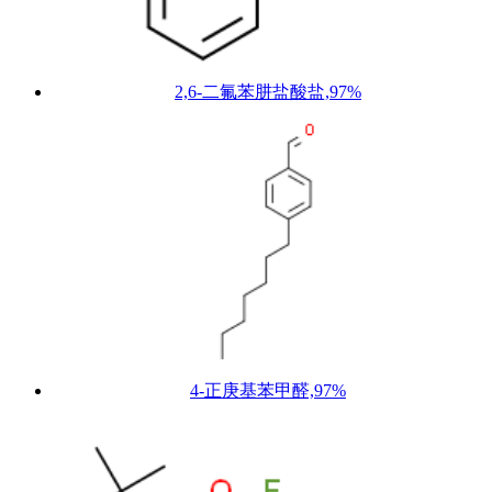
2,6-二氟苯肼盐酸盐,97%
4-正庚基苯甲醛,97%