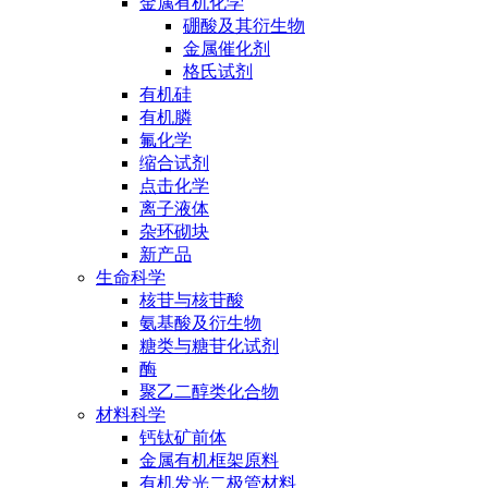
金属有机化学
硼酸及其衍生物
金属催化剂
格氏试剂
有机硅
有机膦
氟化学
缩合试剂
点击化学
离子液体
杂环砌块
新产品
生命科学
核苷与核苷酸
氨基酸及衍生物
糖类与糖苷化试剂
酶
聚乙二醇类化合物
材料科学
钙钛矿前体
金属有机框架原料
有机发光二极管材料