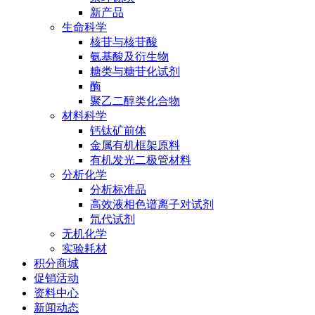
新产品
生命科学
核苷与核苷酸
氨基酸及衍生物
糖类与糖苷化试剂
酶
聚乙二醇类化合物
材料科学
钙钛矿前体
金属有机框架原料
有机发光二极管材料
分析化学
分析标准品
高效液相色谱离子对试剂
氘代试剂
无机化学
实验耗材
积分商城
促销活动
资料中心
新闻动态