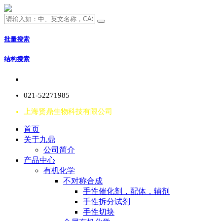
批量搜索
结构搜索
021-52271985
上海贤鼎生物科技有限公司
首页
关于九鼎
公司简介
产品中心
有机化学
不对称合成
手性催化剂，配体，辅剂
手性拆分试剂
手性切块