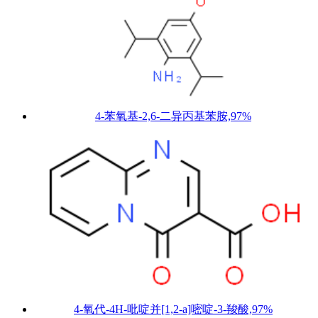
4-苯氧基-2,6-二异丙基苯胺,97%
4-氧代-4H-吡啶并[1,2-a]嘧啶-3-羧酸,97%