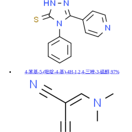
4-苯基-5-(吡啶-4-基)-4H-1,2,4-三唑-3-硫醇,97%