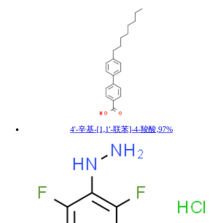
4'-辛基-[1,1'-联苯]-4-羧酸,97%