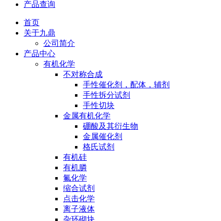
产品查询
首页
关于九鼎
公司简介
产品中心
有机化学
不对称合成
手性催化剂，配体，辅剂
手性拆分试剂
手性切块
金属有机化学
硼酸及其衍生物
金属催化剂
格氏试剂
有机硅
有机膦
氟化学
缩合试剂
点击化学
离子液体
杂环砌块