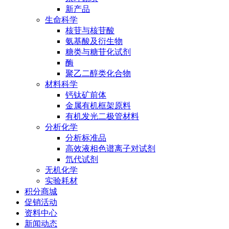
新产品
生命科学
核苷与核苷酸
氨基酸及衍生物
糖类与糖苷化试剂
酶
聚乙二醇类化合物
材料科学
钙钛矿前体
金属有机框架原料
有机发光二极管材料
分析化学
分析标准品
高效液相色谱离子对试剂
氘代试剂
无机化学
实验耗材
积分商城
促销活动
资料中心
新闻动态