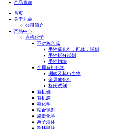
产品查询
首页
关于九鼎
公司简介
产品中心
有机化学
不对称合成
手性催化剂，配体，辅剂
手性拆分试剂
手性切块
金属有机化学
硼酸及其衍生物
金属催化剂
格氏试剂
有机硅
有机膦
氟化学
缩合试剂
点击化学
离子液体
杂环砌块