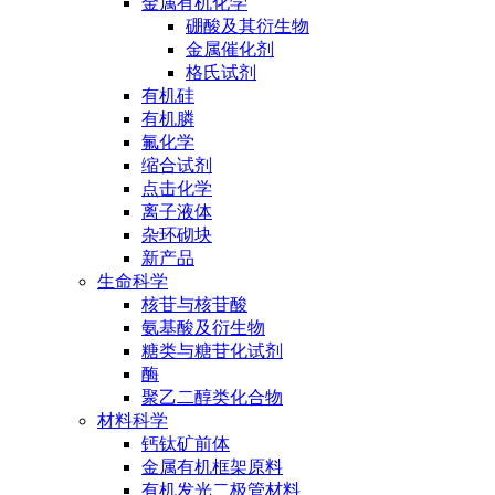
金属有机化学
硼酸及其衍生物
金属催化剂
格氏试剂
有机硅
有机膦
氟化学
缩合试剂
点击化学
离子液体
杂环砌块
新产品
生命科学
核苷与核苷酸
氨基酸及衍生物
糖类与糖苷化试剂
酶
聚乙二醇类化合物
材料科学
钙钛矿前体
金属有机框架原料
有机发光二极管材料