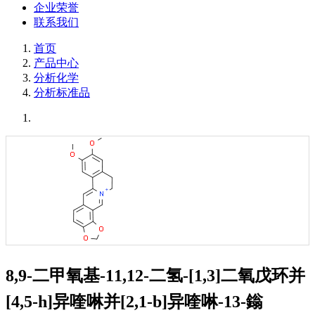
企业荣誉
联系我们
首页
产品中心
分析化学
分析标准品
8,9-二甲氧基-11,12-二氢-[1,3]二氧戊环并
[4,5-h]异喹啉并[2,1-b]异喹啉-13-鎓