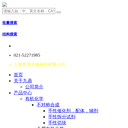
批量搜索
结构搜索
021-52271985
上海贤鼎生物科技有限公司
首页
关于九鼎
公司简介
产品中心
有机化学
不对称合成
手性催化剂，配体，辅剂
手性拆分试剂
手性切块