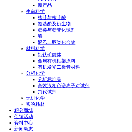
新产品
生命科学
核苷与核苷酸
氨基酸及衍生物
糖类与糖苷化试剂
酶
聚乙二醇类化合物
材料科学
钙钛矿前体
金属有机框架原料
有机发光二极管材料
分析化学
分析标准品
高效液相色谱离子对试剂
氘代试剂
无机化学
实验耗材
积分商城
促销活动
资料中心
新闻动态