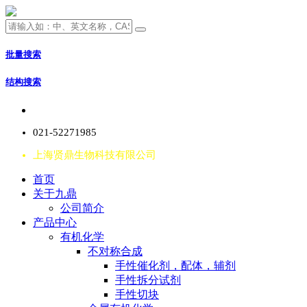
批量搜索
结构搜索
021-52271985
上海贤鼎生物科技有限公司
首页
关于九鼎
公司简介
产品中心
有机化学
不对称合成
手性催化剂，配体，辅剂
手性拆分试剂
手性切块