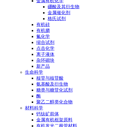
金属有机化学
硼酸及其衍生物
金属催化剂
格氏试剂
有机硅
有机膦
氟化学
缩合试剂
点击化学
离子液体
杂环砌块
新产品
生命科学
核苷与核苷酸
氨基酸及衍生物
糖类与糖苷化试剂
酶
聚乙二醇类化合物
材料科学
钙钛矿前体
金属有机框架原料
有机发光二极管材料