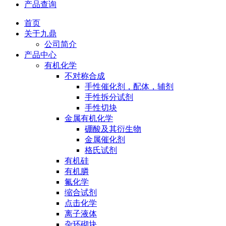
产品查询
首页
关于九鼎
公司简介
产品中心
有机化学
不对称合成
手性催化剂，配体，辅剂
手性拆分试剂
手性切块
金属有机化学
硼酸及其衍生物
金属催化剂
格氏试剂
有机硅
有机膦
氟化学
缩合试剂
点击化学
离子液体
杂环砌块