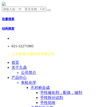
批量搜索
结构搜索
021-52271985
上海贤鼎生物科技有限公司
首页
关于九鼎
公司简介
产品中心
有机化学
不对称合成
手性催化剂，配体，辅剂
手性拆分试剂
手性切块