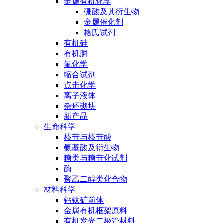
金属有机化学
硼酸及其衍生物
金属催化剂
格氏试剂
有机硅
有机膦
氟化学
缩合试剂
点击化学
离子液体
杂环砌块
新产品
生命科学
核苷与核苷酸
氨基酸及衍生物
糖类与糖苷化试剂
酶
聚乙二醇类化合物
材料科学
钙钛矿前体
金属有机框架原料
有机发光二极管材料