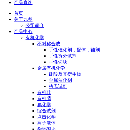
产品查询
首页
关于九鼎
公司简介
产品中心
有机化学
不对称合成
手性催化剂，配体，辅剂
手性拆分试剂
手性切块
金属有机化学
硼酸及其衍生物
金属催化剂
格氏试剂
有机硅
有机膦
氟化学
缩合试剂
点击化学
离子液体
杂环砌块