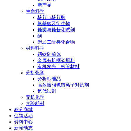
新产品
生命科学
核苷与核苷酸
氨基酸及衍生物
糖类与糖苷化试剂
酶
聚乙二醇类化合物
材料科学
钙钛矿前体
金属有机框架原料
有机发光二极管材料
分析化学
分析标准品
高效液相色谱离子对试剂
氘代试剂
无机化学
实验耗材
积分商城
促销活动
资料中心
新闻动态