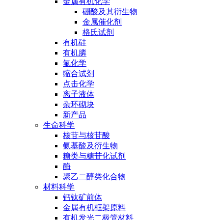
金属有机化学
硼酸及其衍生物
金属催化剂
格氏试剂
有机硅
有机膦
氟化学
缩合试剂
点击化学
离子液体
杂环砌块
新产品
生命科学
核苷与核苷酸
氨基酸及衍生物
糖类与糖苷化试剂
酶
聚乙二醇类化合物
材料科学
钙钛矿前体
金属有机框架原料
有机发光二极管材料