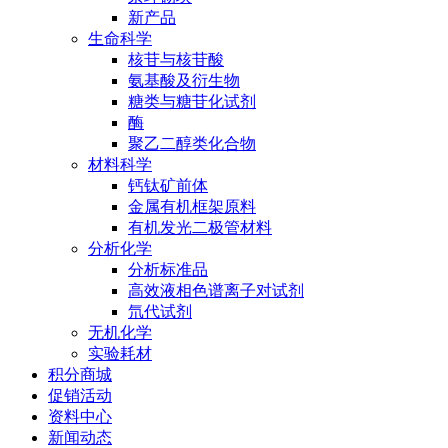
新产品
生命科学
核苷与核苷酸
氨基酸及衍生物
糖类与糖苷化试剂
酶
聚乙二醇类化合物
材料科学
钙钛矿前体
金属有机框架原料
有机发光二极管材料
分析化学
分析标准品
高效液相色谱离子对试剂
氘代试剂
无机化学
实验耗材
积分商城
促销活动
资料中心
新闻动态