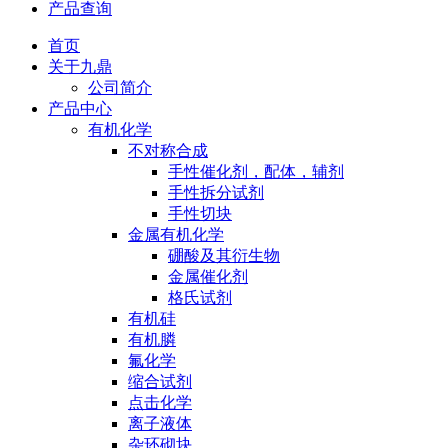
产品查询
首页
关于九鼎
公司简介
产品中心
有机化学
不对称合成
手性催化剂，配体，辅剂
手性拆分试剂
手性切块
金属有机化学
硼酸及其衍生物
金属催化剂
格氏试剂
有机硅
有机膦
氟化学
缩合试剂
点击化学
离子液体
杂环砌块