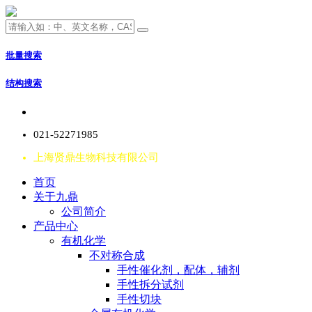
批量搜索
结构搜索
021-52271985
上海贤鼎生物科技有限公司
首页
关于九鼎
公司简介
产品中心
有机化学
不对称合成
手性催化剂，配体，辅剂
手性拆分试剂
手性切块