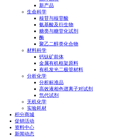
新产品
生命科学
核苷与核苷酸
氨基酸及衍生物
糖类与糖苷化试剂
酶
聚乙二醇类化合物
材料科学
钙钛矿前体
金属有机框架原料
有机发光二极管材料
分析化学
分析标准品
高效液相色谱离子对试剂
氘代试剂
无机化学
实验耗材
积分商城
促销活动
资料中心
新闻动态