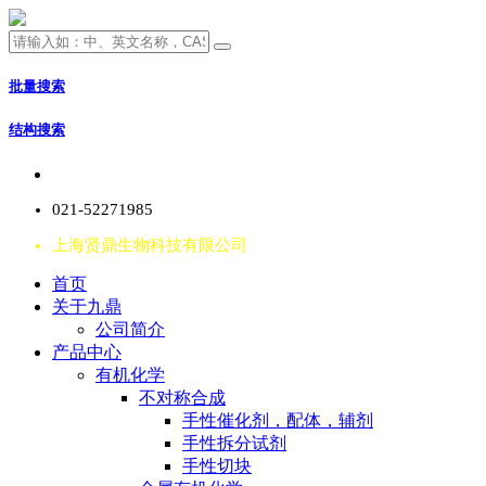
批量搜索
结构搜索
021-52271985
上海贤鼎生物科技有限公司
首页
关于九鼎
公司简介
产品中心
有机化学
不对称合成
手性催化剂，配体，辅剂
手性拆分试剂
手性切块