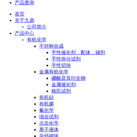
产品查询
首页
关于九鼎
公司简介
产品中心
有机化学
不对称合成
手性催化剂，配体，辅剂
手性拆分试剂
手性切块
金属有机化学
硼酸及其衍生物
金属催化剂
格氏试剂
有机硅
有机膦
氟化学
缩合试剂
点击化学
离子液体
杂环砌块