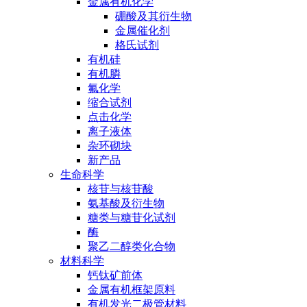
金属有机化学
硼酸及其衍生物
金属催化剂
格氏试剂
有机硅
有机膦
氟化学
缩合试剂
点击化学
离子液体
杂环砌块
新产品
生命科学
核苷与核苷酸
氨基酸及衍生物
糖类与糖苷化试剂
酶
聚乙二醇类化合物
材料科学
钙钛矿前体
金属有机框架原料
有机发光二极管材料