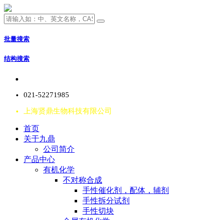
批量搜索
结构搜索
021-52271985
上海贤鼎生物科技有限公司
首页
关于九鼎
公司简介
产品中心
有机化学
不对称合成
手性催化剂，配体，辅剂
手性拆分试剂
手性切块