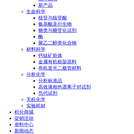
新产品
生命科学
核苷与核苷酸
氨基酸及衍生物
糖类与糖苷化试剂
酶
聚乙二醇类化合物
材料科学
钙钛矿前体
金属有机框架原料
有机发光二极管材料
分析化学
分析标准品
高效液相色谱离子对试剂
氘代试剂
无机化学
实验耗材
积分商城
促销活动
资料中心
新闻动态