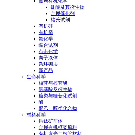
金属有机化学
硼酸及其衍生物
金属催化剂
格氏试剂
有机硅
有机膦
氟化学
缩合试剂
点击化学
离子液体
杂环砌块
新产品
生命科学
核苷与核苷酸
氨基酸及衍生物
糖类与糖苷化试剂
酶
聚乙二醇类化合物
材料科学
钙钛矿前体
金属有机框架原料
有机发光二极管材料