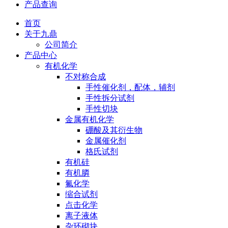
产品查询
首页
关于九鼎
公司简介
产品中心
有机化学
不对称合成
手性催化剂，配体，辅剂
手性拆分试剂
手性切块
金属有机化学
硼酸及其衍生物
金属催化剂
格氏试剂
有机硅
有机膦
氟化学
缩合试剂
点击化学
离子液体
杂环砌块