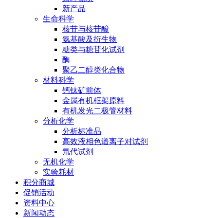
新产品
生命科学
核苷与核苷酸
氨基酸及衍生物
糖类与糖苷化试剂
酶
聚乙二醇类化合物
材料科学
钙钛矿前体
金属有机框架原料
有机发光二极管材料
分析化学
分析标准品
高效液相色谱离子对试剂
氘代试剂
无机化学
实验耗材
积分商城
促销活动
资料中心
新闻动态