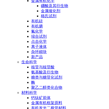
金属有机化学
硼酸及其衍生物
金属催化剂
格氏试剂
有机硅
有机膦
氟化学
缩合试剂
点击化学
离子液体
杂环砌块
新产品
生命科学
核苷与核苷酸
氨基酸及衍生物
糖类与糖苷化试剂
酶
聚乙二醇类化合物
材料科学
钙钛矿前体
金属有机框架原料
有机发光二极管材料