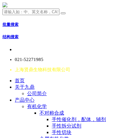
批量搜索
结构搜索
021-52271985
上海贤鼎生物科技有限公司
首页
关于九鼎
公司简介
产品中心
有机化学
不对称合成
手性催化剂，配体，辅剂
手性拆分试剂
手性切块