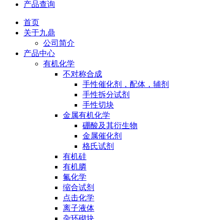
产品查询
首页
关于九鼎
公司简介
产品中心
有机化学
不对称合成
手性催化剂，配体，辅剂
手性拆分试剂
手性切块
金属有机化学
硼酸及其衍生物
金属催化剂
格氏试剂
有机硅
有机膦
氟化学
缩合试剂
点击化学
离子液体
杂环砌块