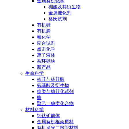
金属有机化学
硼酸及其衍生物
金属催化剂
格氏试剂
有机硅
有机膦
氟化学
缩合试剂
点击化学
离子液体
杂环砌块
新产品
生命科学
核苷与核苷酸
氨基酸及衍生物
糖类与糖苷化试剂
酶
聚乙二醇类化合物
材料科学
钙钛矿前体
金属有机框架原料
有机发光二极管材料