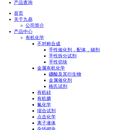
产品查询
首页
关于九鼎
公司简介
产品中心
有机化学
不对称合成
手性催化剂，配体，辅剂
手性拆分试剂
手性切块
金属有机化学
硼酸及其衍生物
金属催化剂
格氏试剂
有机硅
有机膦
氟化学
缩合试剂
点击化学
离子液体
杂环砌块