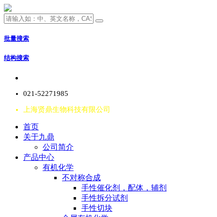
批量搜索
结构搜索
021-52271985
上海贤鼎生物科技有限公司
首页
关于九鼎
公司简介
产品中心
有机化学
不对称合成
手性催化剂，配体，辅剂
手性拆分试剂
手性切块