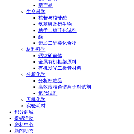
新产品
生命科学
核苷与核苷酸
氨基酸及衍生物
糖类与糖苷化试剂
酶
聚乙二醇类化合物
材料科学
钙钛矿前体
金属有机框架原料
有机发光二极管材料
分析化学
分析标准品
高效液相色谱离子对试剂
氘代试剂
无机化学
实验耗材
积分商城
促销活动
资料中心
新闻动态