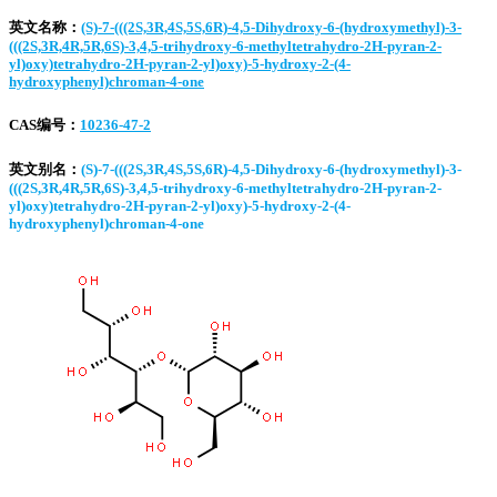
英文名称：
(S)-7-(((2S,3R,4S,5S,6R)-4,5-Dihydroxy-6-(hydroxymethyl)-3-
(((2S,3R,4R,5R,6S)-3,4,5-trihydroxy-6-methyltetrahydro-2H-pyran-2-
yl)oxy)tetrahydro-2H-pyran-2-yl)oxy)-5-hydroxy-2-(4-
hydroxyphenyl)chroman-4-one
CAS编号：
10236-47-2
英文别名：
(S)-7-(((2S,3R,4S,5S,6R)-4,5-Dihydroxy-6-(hydroxymethyl)-3-
(((2S,3R,4R,5R,6S)-3,4,5-trihydroxy-6-methyltetrahydro-2H-pyran-2-
yl)oxy)tetrahydro-2H-pyran-2-yl)oxy)-5-hydroxy-2-(4-
hydroxyphenyl)chroman-4-one