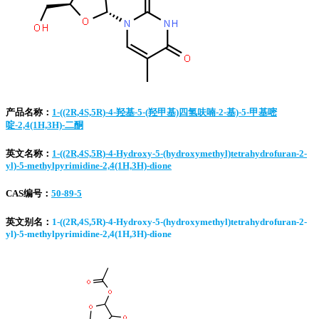
产品名称：
1-((2R,4S,5R)-4-羟基-5-(羟甲基)四氢呋喃-2-基)-5-甲基嘧
啶-2,4(1H,3H)-二酮
英文名称：
1-((2R,4S,5R)-4-Hydroxy-5-(hydroxymethyl)tetrahydrofuran-2-
yl)-5-methylpyrimidine-2,4(1H,3H)-dione
CAS编号：
50-89-5
英文别名：
1-((2R,4S,5R)-4-Hydroxy-5-(hydroxymethyl)tetrahydrofuran-2-
yl)-5-methylpyrimidine-2,4(1H,3H)-dione