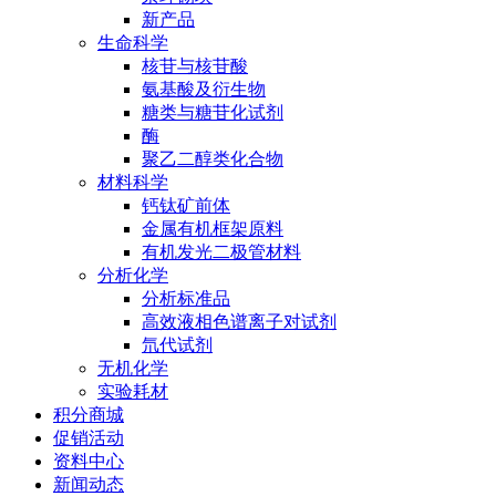
新产品
生命科学
核苷与核苷酸
氨基酸及衍生物
糖类与糖苷化试剂
酶
聚乙二醇类化合物
材料科学
钙钛矿前体
金属有机框架原料
有机发光二极管材料
分析化学
分析标准品
高效液相色谱离子对试剂
氘代试剂
无机化学
实验耗材
积分商城
促销活动
资料中心
新闻动态