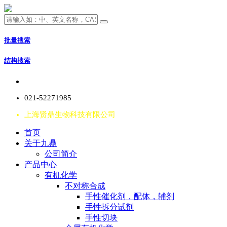
批量搜索
结构搜索
021-52271985
上海贤鼎生物科技有限公司
首页
关于九鼎
公司简介
产品中心
有机化学
不对称合成
手性催化剂，配体，辅剂
手性拆分试剂
手性切块