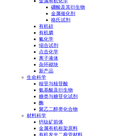
金属有机化学
硼酸及其衍生物
金属催化剂
格氏试剂
有机硅
有机膦
氟化学
缩合试剂
点击化学
离子液体
杂环砌块
新产品
生命科学
核苷与核苷酸
氨基酸及衍生物
糖类与糖苷化试剂
酶
聚乙二醇类化合物
材料科学
钙钛矿前体
金属有机框架原料
有机发光二极管材料