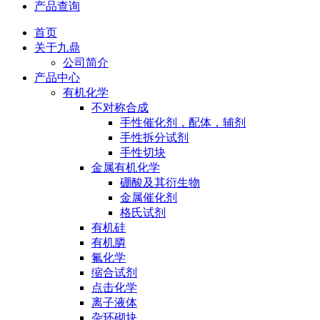
产品查询
首页
关于九鼎
公司简介
产品中心
有机化学
不对称合成
手性催化剂，配体，辅剂
手性拆分试剂
手性切块
金属有机化学
硼酸及其衍生物
金属催化剂
格氏试剂
有机硅
有机膦
氟化学
缩合试剂
点击化学
离子液体
杂环砌块