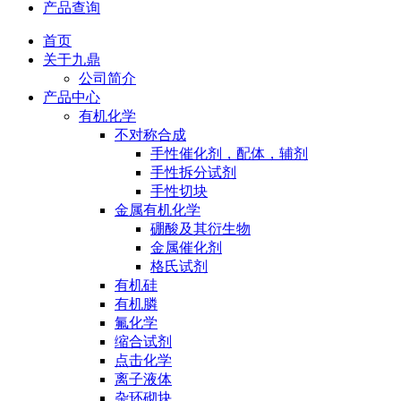
产品查询
首页
关于九鼎
公司简介
产品中心
有机化学
不对称合成
手性催化剂，配体，辅剂
手性拆分试剂
手性切块
金属有机化学
硼酸及其衍生物
金属催化剂
格氏试剂
有机硅
有机膦
氟化学
缩合试剂
点击化学
离子液体
杂环砌块