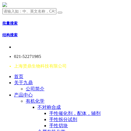
批量搜索
结构搜索
021-52271985
上海贤鼎生物科技有限公司
首页
关于九鼎
公司简介
产品中心
有机化学
不对称合成
手性催化剂，配体，辅剂
手性拆分试剂
手性切块