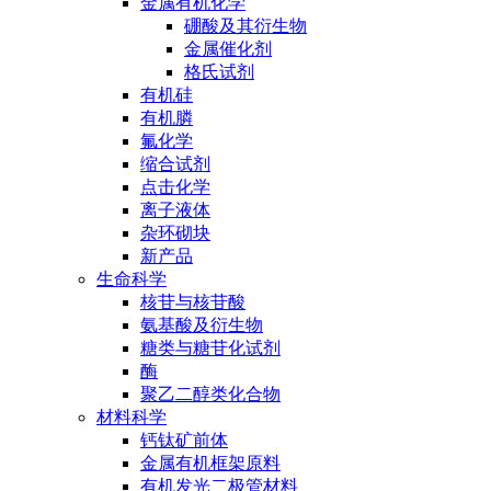
金属有机化学
硼酸及其衍生物
金属催化剂
格氏试剂
有机硅
有机膦
氟化学
缩合试剂
点击化学
离子液体
杂环砌块
新产品
生命科学
核苷与核苷酸
氨基酸及衍生物
糖类与糖苷化试剂
酶
聚乙二醇类化合物
材料科学
钙钛矿前体
金属有机框架原料
有机发光二极管材料