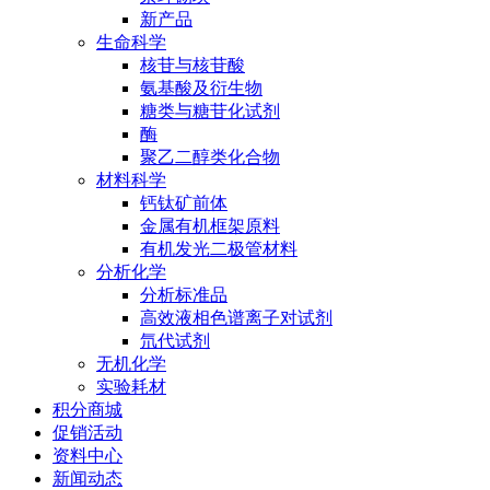
新产品
生命科学
核苷与核苷酸
氨基酸及衍生物
糖类与糖苷化试剂
酶
聚乙二醇类化合物
材料科学
钙钛矿前体
金属有机框架原料
有机发光二极管材料
分析化学
分析标准品
高效液相色谱离子对试剂
氘代试剂
无机化学
实验耗材
积分商城
促销活动
资料中心
新闻动态