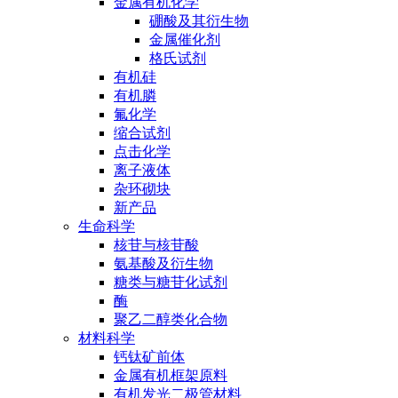
金属有机化学
硼酸及其衍生物
金属催化剂
格氏试剂
有机硅
有机膦
氟化学
缩合试剂
点击化学
离子液体
杂环砌块
新产品
生命科学
核苷与核苷酸
氨基酸及衍生物
糖类与糖苷化试剂
酶
聚乙二醇类化合物
材料科学
钙钛矿前体
金属有机框架原料
有机发光二极管材料