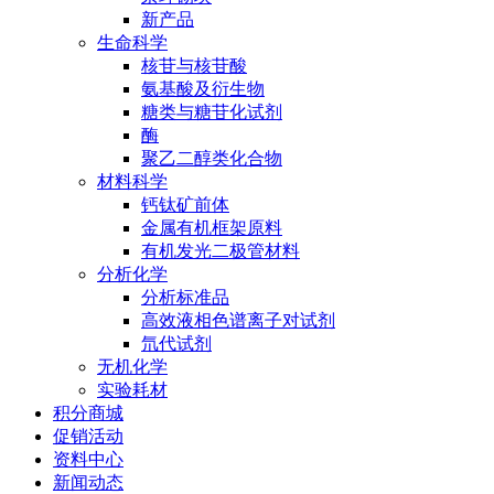
新产品
生命科学
核苷与核苷酸
氨基酸及衍生物
糖类与糖苷化试剂
酶
聚乙二醇类化合物
材料科学
钙钛矿前体
金属有机框架原料
有机发光二极管材料
分析化学
分析标准品
高效液相色谱离子对试剂
氘代试剂
无机化学
实验耗材
积分商城
促销活动
资料中心
新闻动态