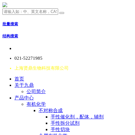
批量搜索
结构搜索
021-52271985
上海贤鼎生物科技有限公司
首页
关于九鼎
公司简介
产品中心
有机化学
不对称合成
手性催化剂，配体，辅剂
手性拆分试剂
手性切块