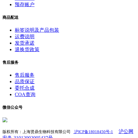
预存账户
商品配送
标签说明及产品包装
运费说明
发货承诺
退换货政策
售后服务
售后服务
品质保证
委托合成
COA查询
微信公众号
沪公网
版权所有：上海贤鼎生物科技有限公司
沪ICP备18018450号-1
​
安备 31012002005437号