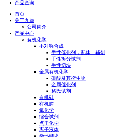
产品查询
首页
关于九鼎
公司简介
产品中心
有机化学
不对称合成
手性催化剂，配体，辅剂
手性拆分试剂
手性切块
金属有机化学
硼酸及其衍生物
金属催化剂
格氏试剂
有机硅
有机膦
氟化学
缩合试剂
点击化学
离子液体
杂环砌块