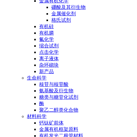
金属有机化学
硼酸及其衍生物
金属催化剂
格氏试剂
有机硅
有机膦
氟化学
缩合试剂
点击化学
离子液体
杂环砌块
新产品
生命科学
核苷与核苷酸
氨基酸及衍生物
糖类与糖苷化试剂
酶
聚乙二醇类化合物
材料科学
钙钛矿前体
金属有机框架原料
有机发光二极管材料