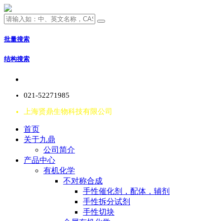
批量搜索
结构搜索
021-52271985
上海贤鼎生物科技有限公司
首页
关于九鼎
公司简介
产品中心
有机化学
不对称合成
手性催化剂，配体，辅剂
手性拆分试剂
手性切块