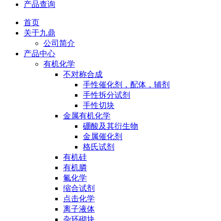
产品查询
首页
关于九鼎
公司简介
产品中心
有机化学
不对称合成
手性催化剂，配体，辅剂
手性拆分试剂
手性切块
金属有机化学
硼酸及其衍生物
金属催化剂
格氏试剂
有机硅
有机膦
氟化学
缩合试剂
点击化学
离子液体
杂环砌块