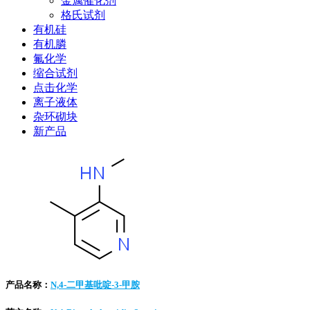
金属催化剂
格氏试剂
有机硅
有机膦
氟化学
缩合试剂
点击化学
离子液体
杂环砌块
新产品
产品名称：
N,4-二甲基吡啶-3-甲胺