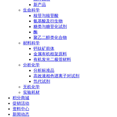
新产品
生命科学
核苷与核苷酸
氨基酸及衍生物
糖类与糖苷化试剂
酶
聚乙二醇类化合物
材料科学
钙钛矿前体
金属有机框架原料
有机发光二极管材料
分析化学
分析标准品
高效液相色谱离子对试剂
氘代试剂
无机化学
实验耗材
积分商城
促销活动
资料中心
新闻动态