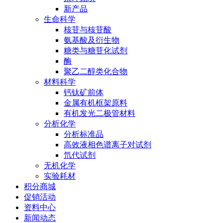
新产品
生命科学
核苷与核苷酸
氨基酸及衍生物
糖类与糖苷化试剂
酶
聚乙二醇类化合物
材料科学
钙钛矿前体
金属有机框架原料
有机发光二极管材料
分析化学
分析标准品
高效液相色谱离子对试剂
氘代试剂
无机化学
实验耗材
积分商城
促销活动
资料中心
新闻动态