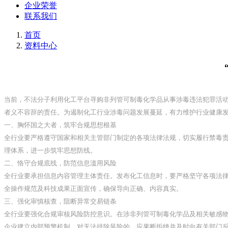
企业荣誉
联系我们
首页
资料中心
当前，不法分子利用化工平台寻购非列管可制毒化学品从事涉毒违法犯罪活
者义不容辞的责任。为遏制化工行业涉毒问题发展蔓延，有力维护行业健康
一、胸怀国之大者，筑牢合规思想根基
全行业要严格遵守国家和相关主管部门制定的各项法律法规，切实履行禁毒
理体系，进一步筑牢思想防线。
二、恪守合规底线，防范信息滥用风险
全行业要承担信息内容管理主体责任。发布化工信息时，要严格坚守各项法
全操作规范及科技成果正面宣传，确保导向正确、内容真实。
三、强化审慎核查，阻断异常交易链条
全行业要强化合规审核风险防控意识。在涉非列管可制毒化学品及相关敏感
企业建立内部预警机制，对无法排除风险的，应果断拒绝并及时向有关部门