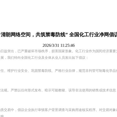
“清朗网络空间，共筑禁毒防线” 全国化工行业净网倡
2026/3/31 11:25:46
动日益突出，已严重破坏市场秩序，损害国家形象。化工行业作为国民经济重要
发展，我们特向全国化工行业及全体从业人员发出如下倡议：
责任、维护行业安全、巩固禁毒防线、严格行业自律，规范非列管可制毒化学品
律法规。严禁以任何形式发布、暗示可能教唆、误导非法使用的销售或技术信息
物质交易中，倡议企业执行审慎客户背景调查与采购用途核实程序。对交易对象
反映。