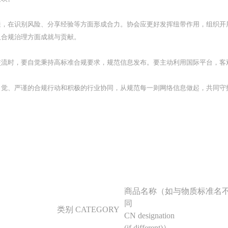
通，在识别风险、分享经验等方面形成合力。协会应更好发挥纽带作用，组织开
及合规治理方面成就与贡献。
交流时，要自觉秉持高标准合规要求，规范信息发布。要主动利用国际平台，客
自觉、严谨的合规行动和积极的行业协同，从规范每一则网络信息做起，共同守
商品名称（如与物质标准名
同
类别 CATEGORY
CN designation
(if different)）