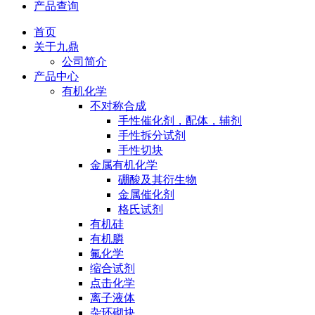
产品查询
首页
关于九鼎
公司简介
产品中心
有机化学
不对称合成
手性催化剂，配体，辅剂
手性拆分试剂
手性切块
金属有机化学
硼酸及其衍生物
金属催化剂
格氏试剂
有机硅
有机膦
氟化学
缩合试剂
点击化学
离子液体
杂环砌块