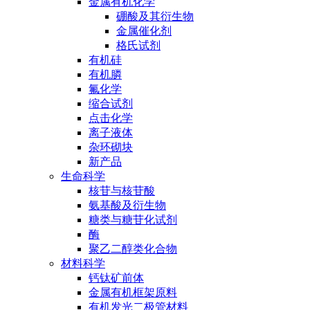
金属有机化学
硼酸及其衍生物
金属催化剂
格氏试剂
有机硅
有机膦
氟化学
缩合试剂
点击化学
离子液体
杂环砌块
新产品
生命科学
核苷与核苷酸
氨基酸及衍生物
糖类与糖苷化试剂
酶
聚乙二醇类化合物
材料科学
钙钛矿前体
金属有机框架原料
有机发光二极管材料