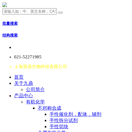
批量搜索
结构搜索
021-52271985
上海贤鼎生物科技有限公司
首页
关于九鼎
公司简介
产品中心
有机化学
不对称合成
手性催化剂，配体，辅剂
手性拆分试剂
手性切块