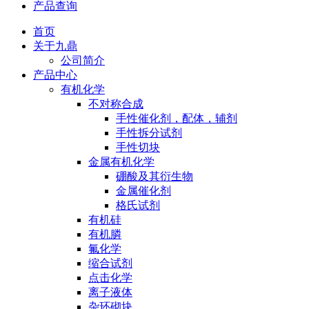
产品查询
首页
关于九鼎
公司简介
产品中心
有机化学
不对称合成
手性催化剂，配体，辅剂
手性拆分试剂
手性切块
金属有机化学
硼酸及其衍生物
金属催化剂
格氏试剂
有机硅
有机膦
氟化学
缩合试剂
点击化学
离子液体
杂环砌块