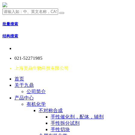
批量搜索
结构搜索
021-52271985
上海贤鼎生物科技有限公司
首页
关于九鼎
公司简介
产品中心
有机化学
不对称合成
手性催化剂，配体，辅剂
手性拆分试剂
手性切块