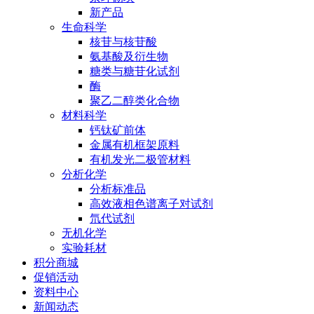
新产品
生命科学
核苷与核苷酸
氨基酸及衍生物
糖类与糖苷化试剂
酶
聚乙二醇类化合物
材料科学
钙钛矿前体
金属有机框架原料
有机发光二极管材料
分析化学
分析标准品
高效液相色谱离子对试剂
氘代试剂
无机化学
实验耗材
积分商城
促销活动
资料中心
新闻动态