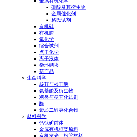
金属有机化学
硼酸及其衍生物
金属催化剂
格氏试剂
有机硅
有机膦
氟化学
缩合试剂
点击化学
离子液体
杂环砌块
新产品
生命科学
核苷与核苷酸
氨基酸及衍生物
糖类与糖苷化试剂
酶
聚乙二醇类化合物
材料科学
钙钛矿前体
金属有机框架原料
有机发光二极管材料