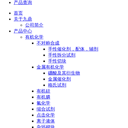
产品查询
首页
关于九鼎
公司简介
产品中心
有机化学
不对称合成
手性催化剂，配体，辅剂
手性拆分试剂
手性切块
金属有机化学
硼酸及其衍生物
金属催化剂
格氏试剂
有机硅
有机膦
氟化学
缩合试剂
点击化学
离子液体
杂环砌块