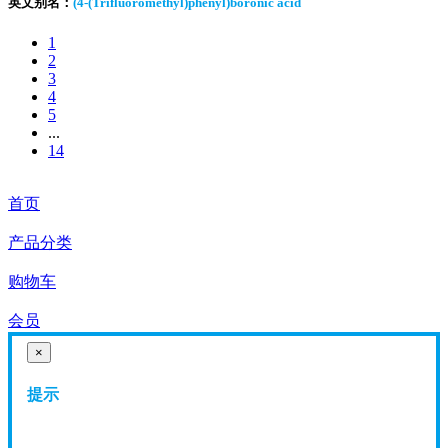
英文别名：
(4-(Trifluoromethyl)phenyl)boronic acid
1
2
3
4
5
...
14
首页
产品分类
购物车
会员
×
提示