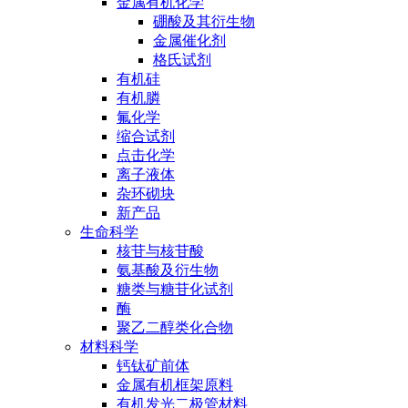
金属有机化学
硼酸及其衍生物
金属催化剂
格氏试剂
有机硅
有机膦
氟化学
缩合试剂
点击化学
离子液体
杂环砌块
新产品
生命科学
核苷与核苷酸
氨基酸及衍生物
糖类与糖苷化试剂
酶
聚乙二醇类化合物
材料科学
钙钛矿前体
金属有机框架原料
有机发光二极管材料