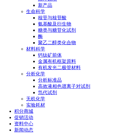
新产品
生命科学
核苷与核苷酸
氨基酸及衍生物
糖类与糖苷化试剂
酶
聚乙二醇类化合物
材料科学
钙钛矿前体
金属有机框架原料
有机发光二极管材料
分析化学
分析标准品
高效液相色谱离子对试剂
氘代试剂
无机化学
实验耗材
积分商城
促销活动
资料中心
新闻动态