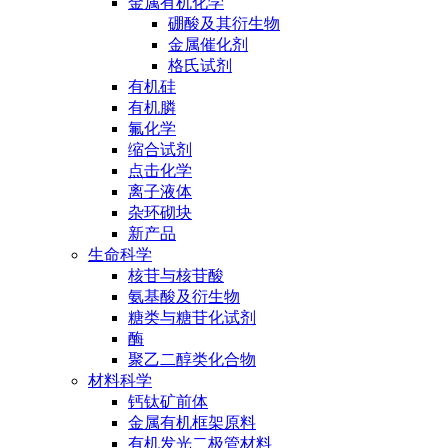
金属有机化学
硼酸及其衍生物
金属催化剂
格氏试剂
有机硅
有机膦
氟化学
缩合试剂
点击化学
离子液体
杂环砌块
新产品
生命科学
核苷与核苷酸
氨基酸及衍生物
糖类与糖苷化试剂
酶
聚乙二醇类化合物
材料科学
钙钛矿前体
金属有机框架原料
有机发光二极管材料