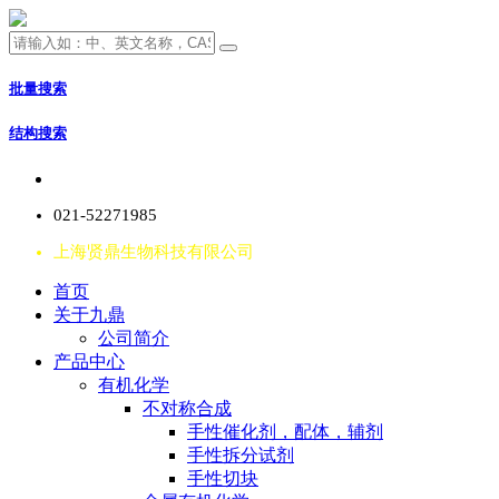
批量搜索
结构搜索
021-52271985
上海贤鼎生物科技有限公司
首页
关于九鼎
公司简介
产品中心
有机化学
不对称合成
手性催化剂，配体，辅剂
手性拆分试剂
手性切块