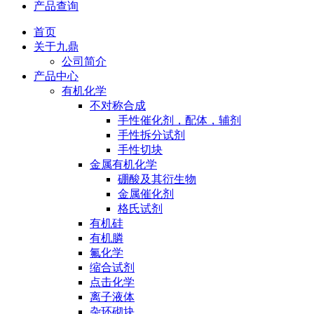
产品查询
首页
关于九鼎
公司简介
产品中心
有机化学
不对称合成
手性催化剂，配体，辅剂
手性拆分试剂
手性切块
金属有机化学
硼酸及其衍生物
金属催化剂
格氏试剂
有机硅
有机膦
氟化学
缩合试剂
点击化学
离子液体
杂环砌块