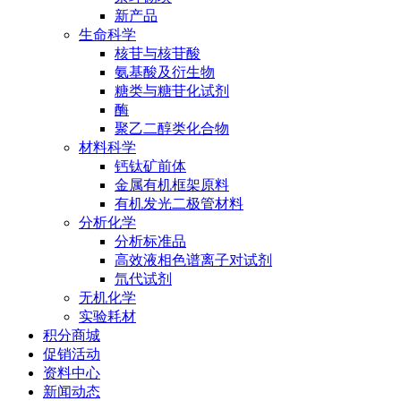
新产品
生命科学
核苷与核苷酸
氨基酸及衍生物
糖类与糖苷化试剂
酶
聚乙二醇类化合物
材料科学
钙钛矿前体
金属有机框架原料
有机发光二极管材料
分析化学
分析标准品
高效液相色谱离子对试剂
氘代试剂
无机化学
实验耗材
积分商城
促销活动
资料中心
新闻动态