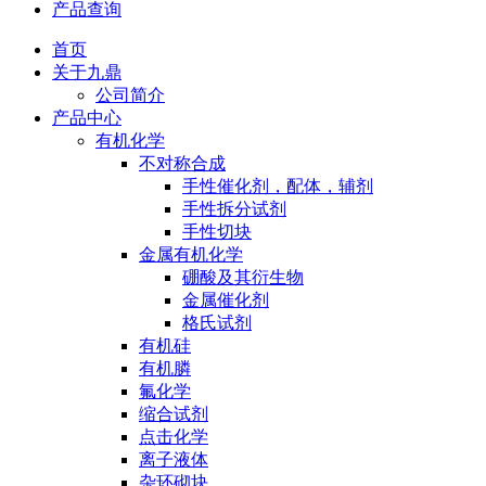
产品查询
首页
关于九鼎
公司简介
产品中心
有机化学
不对称合成
手性催化剂，配体，辅剂
手性拆分试剂
手性切块
金属有机化学
硼酸及其衍生物
金属催化剂
格氏试剂
有机硅
有机膦
氟化学
缩合试剂
点击化学
离子液体
杂环砌块