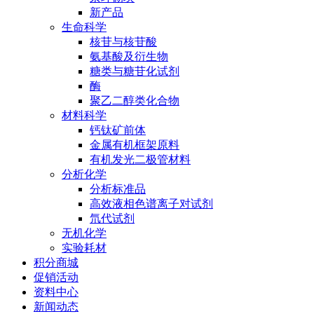
新产品
生命科学
核苷与核苷酸
氨基酸及衍生物
糖类与糖苷化试剂
酶
聚乙二醇类化合物
材料科学
钙钛矿前体
金属有机框架原料
有机发光二极管材料
分析化学
分析标准品
高效液相色谱离子对试剂
氘代试剂
无机化学
实验耗材
积分商城
促销活动
资料中心
新闻动态