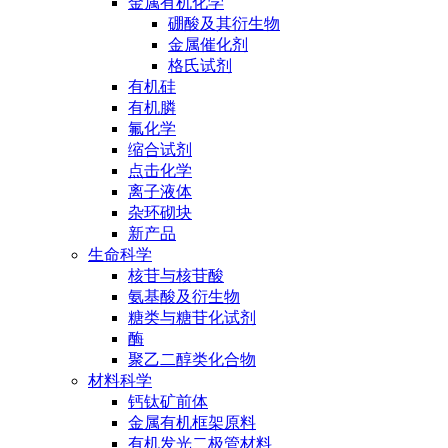
金属有机化学
硼酸及其衍生物
金属催化剂
格氏试剂
有机硅
有机膦
氟化学
缩合试剂
点击化学
离子液体
杂环砌块
新产品
生命科学
核苷与核苷酸
氨基酸及衍生物
糖类与糖苷化试剂
酶
聚乙二醇类化合物
材料科学
钙钛矿前体
金属有机框架原料
有机发光二极管材料