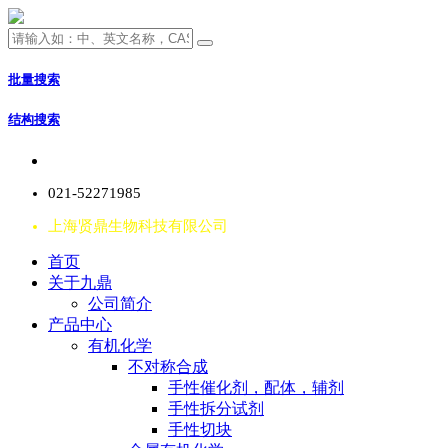
批量搜索
结构搜索
021-52271985
上海贤鼎生物科技有限公司
首页
关于九鼎
公司简介
产品中心
有机化学
不对称合成
手性催化剂，配体，辅剂
手性拆分试剂
手性切块