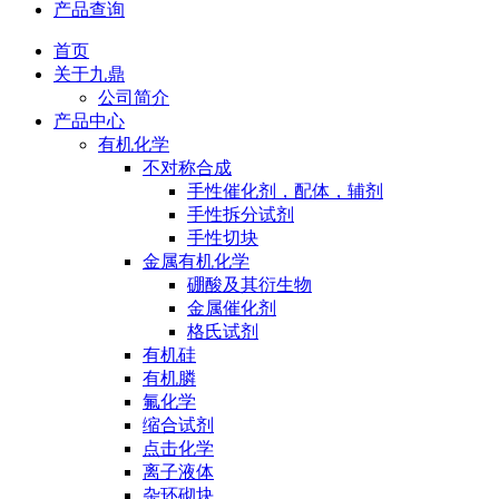
产品查询
首页
关于九鼎
公司简介
产品中心
有机化学
不对称合成
手性催化剂，配体，辅剂
手性拆分试剂
手性切块
金属有机化学
硼酸及其衍生物
金属催化剂
格氏试剂
有机硅
有机膦
氟化学
缩合试剂
点击化学
离子液体
杂环砌块