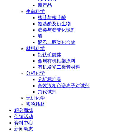
新产品
生命科学
核苷与核苷酸
氨基酸及衍生物
糖类与糖苷化试剂
酶
聚乙二醇类化合物
材料科学
钙钛矿前体
金属有机框架原料
有机发光二极管材料
分析化学
分析标准品
高效液相色谱离子对试剂
氘代试剂
无机化学
实验耗材
积分商城
促销活动
资料中心
新闻动态