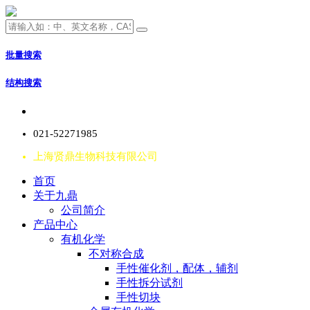
批量搜索
结构搜索
021-52271985
上海贤鼎生物科技有限公司
首页
关于九鼎
公司简介
产品中心
有机化学
不对称合成
手性催化剂，配体，辅剂
手性拆分试剂
手性切块