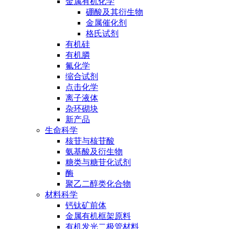
金属有机化学
硼酸及其衍生物
金属催化剂
格氏试剂
有机硅
有机膦
氟化学
缩合试剂
点击化学
离子液体
杂环砌块
新产品
生命科学
核苷与核苷酸
氨基酸及衍生物
糖类与糖苷化试剂
酶
聚乙二醇类化合物
材料科学
钙钛矿前体
金属有机框架原料
有机发光二极管材料