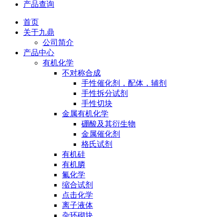
产品查询
首页
关于九鼎
公司简介
产品中心
有机化学
不对称合成
手性催化剂，配体，辅剂
手性拆分试剂
手性切块
金属有机化学
硼酸及其衍生物
金属催化剂
格氏试剂
有机硅
有机膦
氟化学
缩合试剂
点击化学
离子液体
杂环砌块