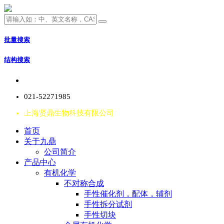
批量搜索
结构搜索
021-52271985
上海贤鼎生物科技有限公司
首页
关于九鼎
公司简介
产品中心
有机化学
不对称合成
手性催化剂，配体，辅剂
手性拆分试剂
手性切块