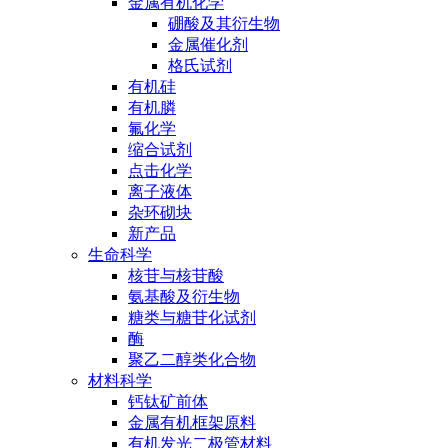
金属有机化学
硼酸及其衍生物
金属催化剂
格氏试剂
有机硅
有机膦
氟化学
缩合试剂
点击化学
离子液体
杂环砌块
新产品
生命科学
核苷与核苷酸
氨基酸及衍生物
糖类与糖苷化试剂
酶
聚乙二醇类化合物
材料科学
钙钛矿前体
金属有机框架原料
有机发光二极管材料