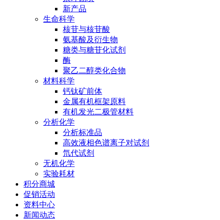
新产品
生命科学
核苷与核苷酸
氨基酸及衍生物
糖类与糖苷化试剂
酶
聚乙二醇类化合物
材料科学
钙钛矿前体
金属有机框架原料
有机发光二极管材料
分析化学
分析标准品
高效液相色谱离子对试剂
氘代试剂
无机化学
实验耗材
积分商城
促销活动
资料中心
新闻动态