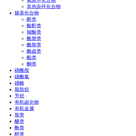
氧杂环化合物
其他杂环化合物
羰基化合物
醛类
酸酐类
羧酸类
酰肼类
酰胺类
酰卤类
酯类
酮类
磺酰胺
磺酰氯
磺酸
脂肪烃
芳烃
有机卤化物
有机金属
胺类
醚类
酚类
醇类