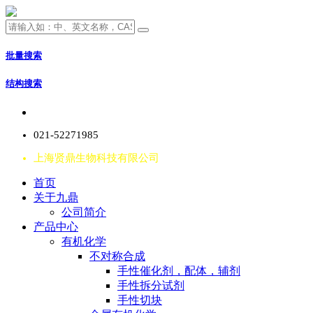
批量搜索
结构搜索
021-52271985
上海贤鼎生物科技有限公司
首页
关于九鼎
公司简介
产品中心
有机化学
不对称合成
手性催化剂，配体，辅剂
手性拆分试剂
手性切块