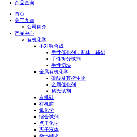
产品查询
首页
关于九鼎
公司简介
产品中心
有机化学
不对称合成
手性催化剂，配体，辅剂
手性拆分试剂
手性切块
金属有机化学
硼酸及其衍生物
金属催化剂
格氏试剂
有机硅
有机膦
氟化学
缩合试剂
点击化学
离子液体
杂环砌块