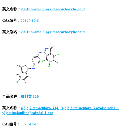
英文名称：
2,6-Dibromo-3-pyridinecarboxylic acid
CAS编号：
55304-85-3
英文别名：
2,6-Dibromo-3-pyridinecarboxylic acid
产品名称：
颜料黄 110
英文名称：
4,5,6,7-tetrachloro-3-[4-[(4,5,6,7-tetrachloro-3-oxoisoindol-1-
yl)amino]anilino]isoindol-1-one
CAS编号：
5590-18-1