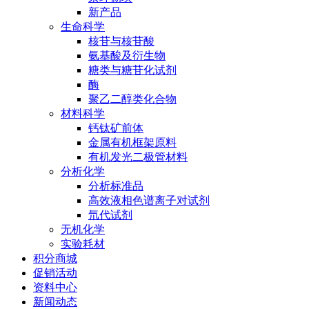
新产品
生命科学
核苷与核苷酸
氨基酸及衍生物
糖类与糖苷化试剂
酶
聚乙二醇类化合物
材料科学
钙钛矿前体
金属有机框架原料
有机发光二极管材料
分析化学
分析标准品
高效液相色谱离子对试剂
氘代试剂
无机化学
实验耗材
积分商城
促销活动
资料中心
新闻动态