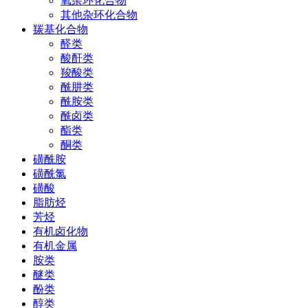
氧杂环化合物
其他杂环化合物
羰基化合物
醛类
酸酐类
羧酸类
酰肼类
酰胺类
酰卤类
酯类
酮类
磺酰胺
磺酰氯
磺酸
脂肪烃
芳烃
有机卤化物
有机金属
胺类
醚类
酚类
醇类