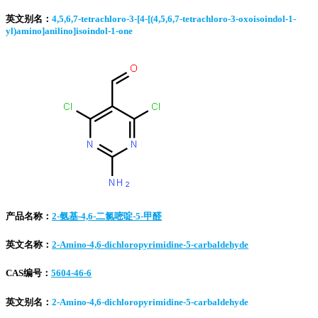
英文别名：
4,5,6,7-tetrachloro-3-[4-[(4,5,6,7-tetrachloro-3-oxoisoindol-1-
yl)amino]anilino]isoindol-1-one
产品名称：
2-氨基-4,6-二氯嘧啶-5-甲醛
英文名称：
2-Amino-4,6-dichloropyrimidine-5-carbaldehyde
CAS编号：
5604-46-6
英文别名：
2-Amino-4,6-dichloropyrimidine-5-carbaldehyde