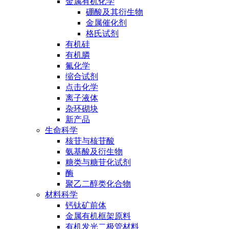
金属有机化学
硼酸及其衍生物
金属催化剂
格氏试剂
有机硅
有机膦
氟化学
缩合试剂
点击化学
离子液体
杂环砌块
新产品
生命科学
核苷与核苷酸
氨基酸及衍生物
糖类与糖苷化试剂
酶
聚乙二醇类化合物
材料科学
钙钛矿前体
金属有机框架原料
有机发光二极管材料