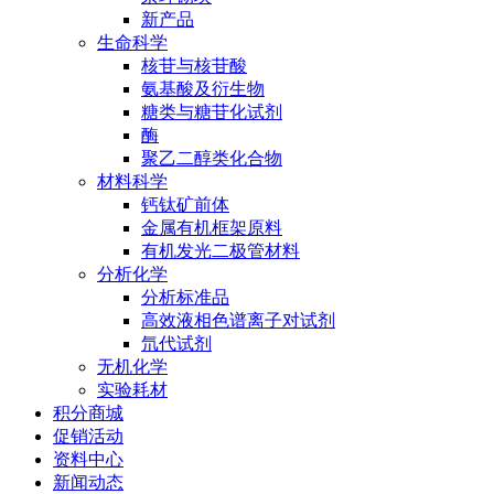
新产品
生命科学
核苷与核苷酸
氨基酸及衍生物
糖类与糖苷化试剂
酶
聚乙二醇类化合物
材料科学
钙钛矿前体
金属有机框架原料
有机发光二极管材料
分析化学
分析标准品
高效液相色谱离子对试剂
氘代试剂
无机化学
实验耗材
积分商城
促销活动
资料中心
新闻动态