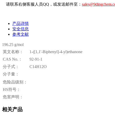
请联系右侧客服人员QQ，或发送邮件至：
sales@9dingchem.
产品详情
安全信息
参考文献
196.25 g/mol
英文名称：
1-([1,1'-Biphenyl]-4-yl)ethanone
CAS No.：
92-91-1
分子式：
C14H12O
分子量：
危险品级别：
HS符号：
危害声明：
相关产品