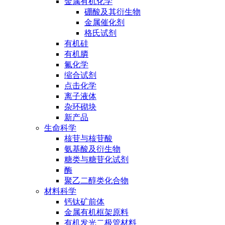
金属有机化学
硼酸及其衍生物
金属催化剂
格氏试剂
有机硅
有机膦
氟化学
缩合试剂
点击化学
离子液体
杂环砌块
新产品
生命科学
核苷与核苷酸
氨基酸及衍生物
糖类与糖苷化试剂
酶
聚乙二醇类化合物
材料科学
钙钛矿前体
金属有机框架原料
有机发光二极管材料