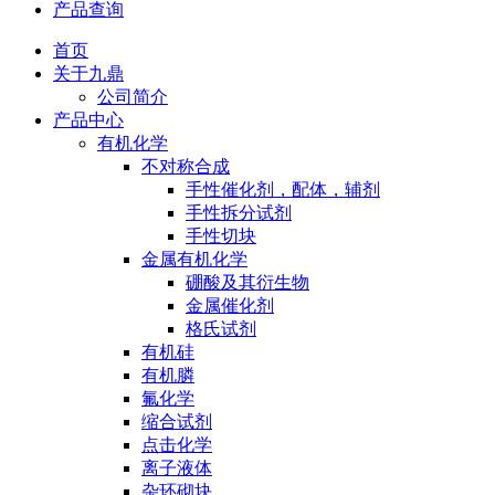
产品查询
首页
关于九鼎
公司简介
产品中心
有机化学
不对称合成
手性催化剂，配体，辅剂
手性拆分试剂
手性切块
金属有机化学
硼酸及其衍生物
金属催化剂
格氏试剂
有机硅
有机膦
氟化学
缩合试剂
点击化学
离子液体
杂环砌块