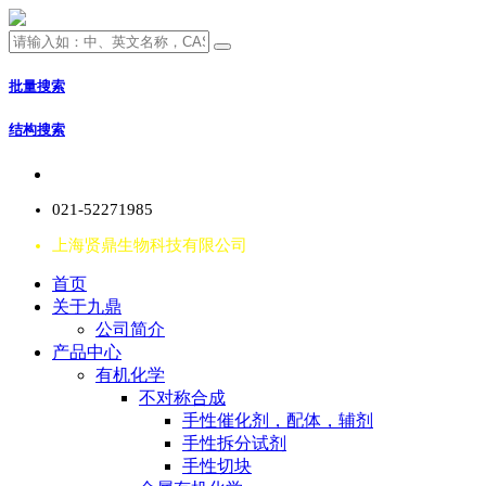
批量搜索
结构搜索
021-52271985
上海贤鼎生物科技有限公司
首页
关于九鼎
公司简介
产品中心
有机化学
不对称合成
手性催化剂，配体，辅剂
手性拆分试剂
手性切块