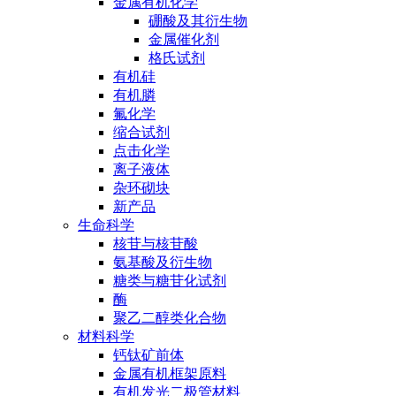
金属有机化学
硼酸及其衍生物
金属催化剂
格氏试剂
有机硅
有机膦
氟化学
缩合试剂
点击化学
离子液体
杂环砌块
新产品
生命科学
核苷与核苷酸
氨基酸及衍生物
糖类与糖苷化试剂
酶
聚乙二醇类化合物
材料科学
钙钛矿前体
金属有机框架原料
有机发光二极管材料