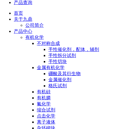
产品查询
首页
关于九鼎
公司简介
产品中心
有机化学
不对称合成
手性催化剂，配体，辅剂
手性拆分试剂
手性切块
金属有机化学
硼酸及其衍生物
金属催化剂
格氏试剂
有机硅
有机膦
氟化学
缩合试剂
点击化学
离子液体
杂环砌块