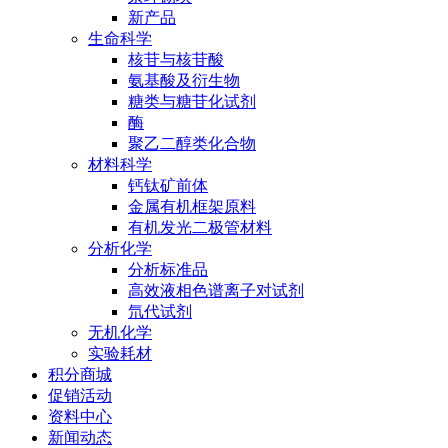
新产品
生命科学
核苷与核苷酸
氨基酸及衍生物
糖类与糖苷化试剂
酶
聚乙二醇类化合物
材料科学
钙钛矿前体
金属有机框架原料
有机发光二极管材料
分析化学
分析标准品
高效液相色谱离子对试剂
氘代试剂
无机化学
实验耗材
积分商城
促销活动
资料中心
新闻动态