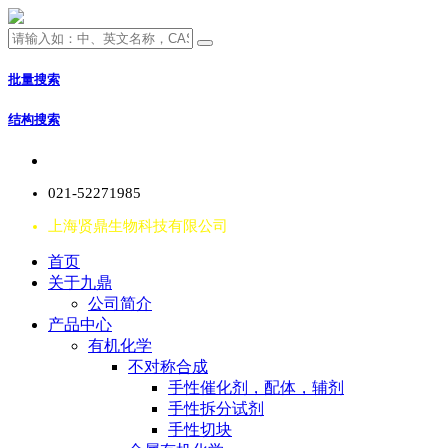
批量搜索
结构搜索
021-52271985
上海贤鼎生物科技有限公司
首页
关于九鼎
公司简介
产品中心
有机化学
不对称合成
手性催化剂，配体，辅剂
手性拆分试剂
手性切块